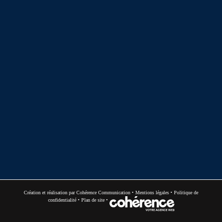
Création et réalisation par
Cohérence Communication
•
Mentions légales
•
Politique de
confidentialité
•
Plan de site
•